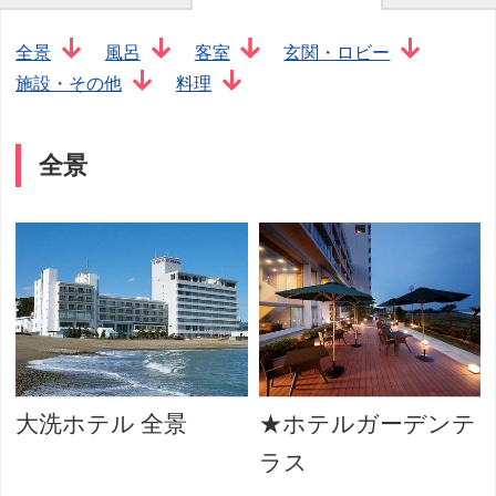
全景
風呂
客室
玄関・ロビー
施設・その他
料理
全景
大洗ホテル 全景
★ホテルガーデンテ
ラス