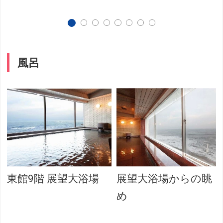
風呂
東館9階 展望大浴場
展望大浴場からの眺
め