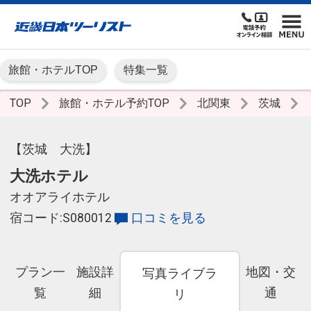
旅館・ホテルTOP
特集一覧
TOP
旅館・ホテル予約TOP
北関東
茨城
【茨城 大洗】
大洗ホテル
オオアライホテル
宿コード:S080012
口コミを見る
プラン一
施設詳
地図・交
写真ライブラ
覧
細
通
リ