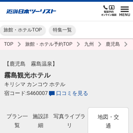
旅館・ホテルTOP
特集一覧
TOP
旅館・ホテル予約TOP
九州
鹿児島
【鹿児島 霧島温泉】
霧島観光ホテル
キリシマ カンコウ ホテル
宿コード:S460007
口コミを見る
プラン一
施設詳
写真ライブラ
地図・交
覧
細
リ
通