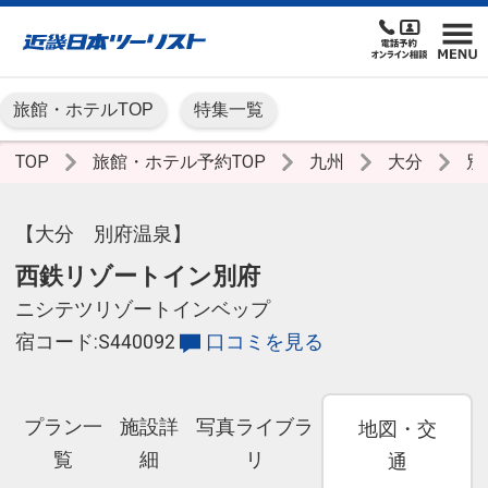
旅館・ホテルTOP
特集一覧
TOP
旅館・ホテル予約TOP
九州
大分
別
【大分 別府温泉】
西鉄リゾートイン別府
ニシテツリゾートインベップ
宿コード:S440092
口コミを見る
プラン一
施設詳
写真ライブラ
地図・交
覧
細
リ
通