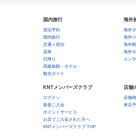
国内旅行
海外
宿泊予約
海外
国内旅行
海外
交通＋宿泊
海外
温泉
海外
日帰り
エン
高級旅館・ホテル
観光ガイド
KNTメンバーズクラブ
店舗
ログイン
店舗
新規ご入会
来店
ポイントサービス
お店でご入会された方へ
KNTメンバーズクラブ TOP