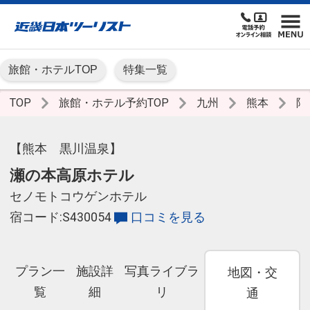
旅館・ホテルTOP
特集一覧
TOP
旅館・ホテル予約TOP
九州
熊本
阿
【熊本 黒川温泉】
瀬の本高原ホテル
セノモトコウゲンホテル
宿コード:S430054
口コミを見る
プラン一
施設詳
写真ライブラ
地図・交
覧
細
リ
通