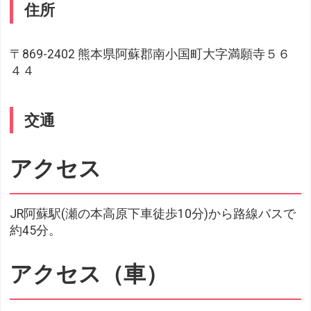
住所
〒869-2402 熊本県阿蘇郡南小国町大字満願寺５６
４４
交通
アクセス
JR阿蘇駅(瀬の本高原下車徒歩10分)から路線バスで
約45分。
アクセス（車）