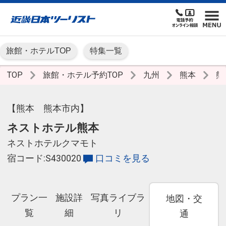
旅館・ホテルTOP
特集一覧
TOP
旅館・ホテル予約TOP
九州
熊本
熊
【熊本 熊本市内】
ネストホテル熊本
ネストホテルクマモト
宿コード:S430020
口コミを見る
プラン一
施設詳
写真ライブラ
地図・交
覧
細
リ
通