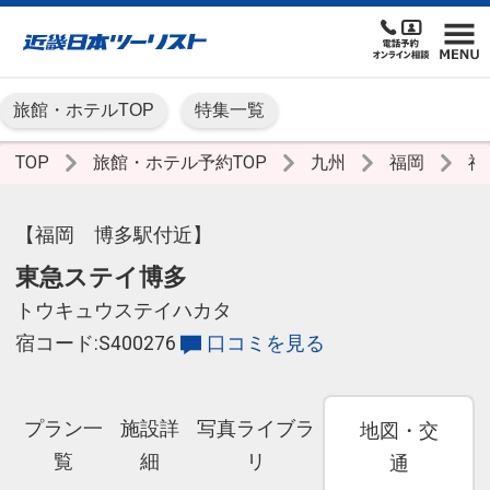
旅館・ホテルTOP
特集一覧
TOP
旅館・ホテル予約TOP
九州
福岡
福
【福岡 博多駅付近】
東急ステイ博多
トウキュウステイハカタ
宿コード:S400276
口コミを見る
プラン一
施設詳
写真ライブラ
地図・交
覧
細
リ
通