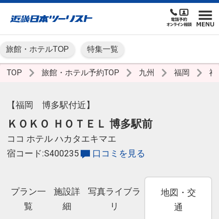
旅館・ホテルTOP
特集一覧
TOP
旅館・ホテル予約TOP
九州
福岡
福
【福岡 博多駅付近】
ＫＯＫＯ ＨＯＴＥＬ 博多駅前
ココ ホテル ハカタエキマエ
宿コード:S400235
口コミを見る
プラン一
施設詳
写真ライブラ
地図・交
覧
細
リ
通