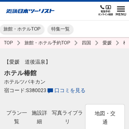
旅館・ホテルTOP
特集一覧
TOP
旅館・ホテル予約TOP
四国
愛媛
松
【愛媛 道後温泉】
ホテル椿館
ホテルツバキカン
宿コード:S380023
口コミを見る
プラン一
施設詳
写真ライブラ
地図・交
覧
細
リ
通