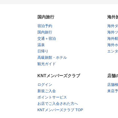
国内旅行
海外
宿泊予約
海外
国内旅行
海外
交通＋宿泊
海外
温泉
海外
日帰り
エン
高級旅館・ホテル
観光ガイド
KNTメンバーズクラブ
店舗
ログイン
店舗
新規ご入会
来店
ポイントサービス
お店でご入会された方へ
KNTメンバーズクラブ TOP