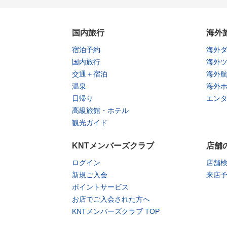
国内旅行
海外
宿泊予約
海外
国内旅行
海外
交通＋宿泊
海外
温泉
海外
日帰り
エン
高級旅館・ホテル
観光ガイド
KNTメンバーズクラブ
店舗
ログイン
店舗
新規ご入会
来店
ポイントサービス
お店でご入会された方へ
KNTメンバーズクラブ TOP