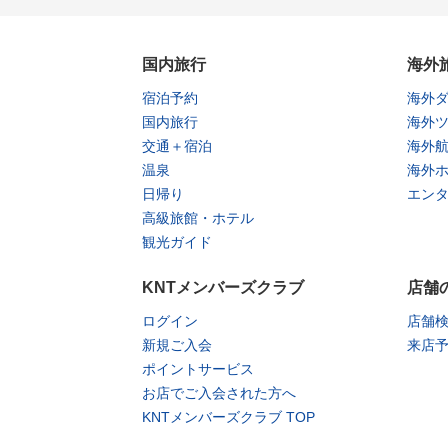
国内旅行
海外
宿泊予約
海外
国内旅行
海外
交通＋宿泊
海外
温泉
海外
日帰り
エン
高級旅館・ホテル
観光ガイド
KNTメンバーズクラブ
店舗
ログイン
店舗
新規ご入会
来店
ポイントサービス
お店でご入会された方へ
KNTメンバーズクラブ TOP