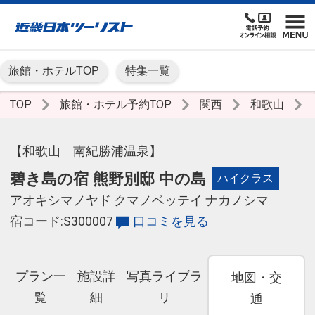
旅館・ホテルTOP
特集一覧
TOP
旅館・ホテル予約TOP
関西
和歌山
【和歌山 南紀勝浦温泉】
碧き島の宿 熊野別邸 中の島
ハイクラス
アオキシマノヤド クマノベッテイ ナカノシマ
宿コード:S300007
口コミを見る
プラン一
施設詳
写真ライブラ
地図・交
覧
細
リ
通