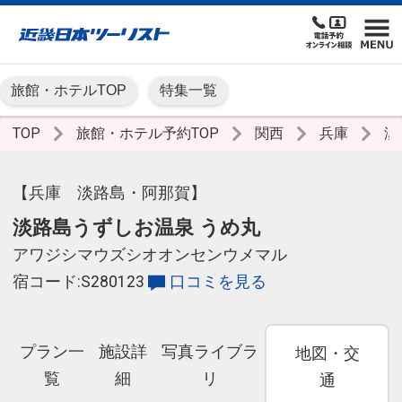
旅館・ホテルTOP
特集一覧
TOP
旅館・ホテル予約TOP
関西
兵庫
淡
【兵庫 淡路島・阿那賀】
淡路島うずしお温泉 うめ丸
アワジシマウズシオオンセンウメマル
宿コード:S280123
口コミを見る
プラン一
施設詳
写真ライブラ
地図・交
覧
細
リ
通