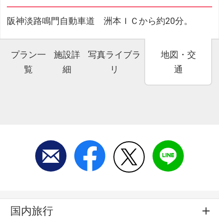
阪神淡路鳴門自動車道 洲本ＩＣから約20分。
プラン一
施設詳
写真ライブラ
地図・交
覧
細
リ
通
国内旅行