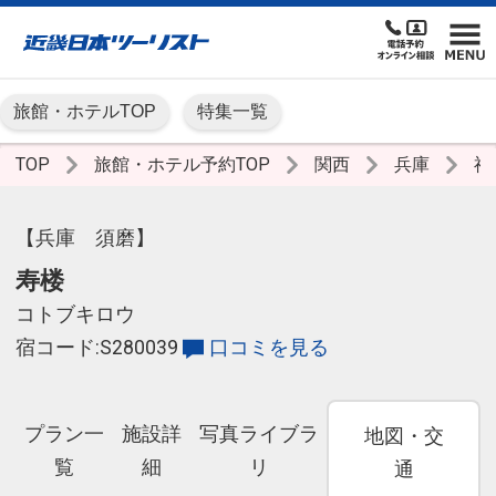
旅館・ホテルTOP
特集一覧
TOP
旅館・ホテル予約TOP
関西
兵庫
神
【兵庫 須磨】
寿楼
コトブキロウ
宿コード:S280039
口コミを見る
プラン一
施設詳
写真ライブラ
地図・交
覧
細
リ
通