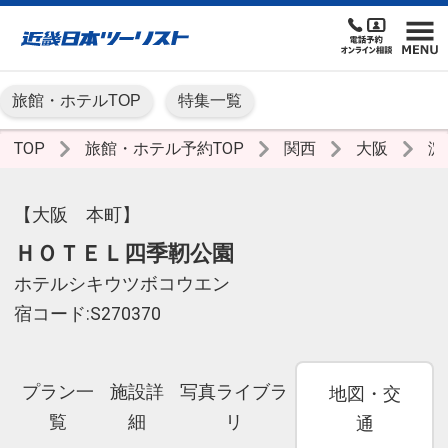
旅館・ホテルTOP
特集一覧
TOP
旅館・ホテル予約TOP
関西
大阪
淀
【大阪 本町】
ＨＯＴＥＬ四季靭公園
ホテルシキウツボコウエン
宿コード:S270370
プラン一
施設詳
写真ライブラ
地図・交
覧
細
リ
通