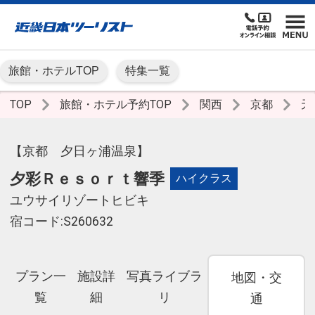
旅館・ホテルTOP
特集一覧
TOP
旅館・ホテル予約TOP
関西
京都
天
【京都 夕日ヶ浦温泉】
夕彩Ｒｅｓｏｒｔ響季
ハイクラス
ユウサイリゾートヒビキ
宿コード:S260632
プラン一
施設詳
写真ライブラ
地図・交
覧
細
リ
通