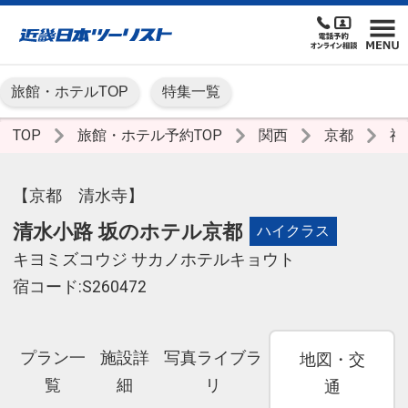
旅館・ホテルTOP
特集一覧
TOP
旅館・ホテル予約TOP
関西
京都
祇
【京都 清水寺】
清水小路 坂のホテル京都
ハイクラス
キヨミズコウジ サカノホテルキョウト
宿コード:S260472
プラン一
施設詳
写真ライブラ
地図・交
覧
細
リ
通