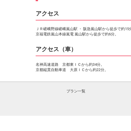
アクセス
ＪＲ嵯峨野線嵯峨嵐山駅 ・ 阪急嵐山駅から徒歩で約15
京福電鉄嵐山本線嵐電 嵐山駅から徒歩で約6分。
アクセス（車）
名神高速道路 京都東ＩＣから約34分。
京都縦貫自動車道 大原ＩＣから約22分。
プラン一覧