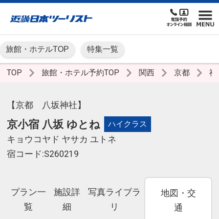
旅館・ホテルTOP
特集一覧
TOP
旅館・ホテル予約TOP
関西
京都
祇
【京都 八坂神社】
京小宿 八坂 ゆとね
ハイクラス
キョウコヤド ヤサカ ユトネ
宿コード:S260219
プラン一
施設詳
写真ライブラ
地図・交
覧
細
リ
通