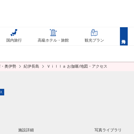
国内旅行
高級ホテル・旅館
観光プラン
摩・奥伊勢
紀伊長島
Ｖｉｌｌａ お伽噺/地図・アクセス
ス
施設詳細
写真ライブラリ