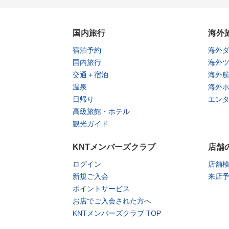
国内旅行
海外
宿泊予約
海外
国内旅行
海外
交通＋宿泊
海外
温泉
海外
日帰り
エン
高級旅館・ホテル
観光ガイド
KNTメンバーズクラブ
店舗
ログイン
店舗
新規ご入会
来店
ポイントサービス
お店でご入会された方へ
KNTメンバーズクラブ TOP