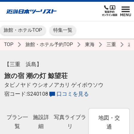
旅館・ホテルTOP
特集一覧
TOP
旅館・ホテル予約TOP
東海
三重
志
【三重 浜島】
旅の宿 潮の灯 鯨望荘
タビノヤド ウシオノアカリ ゲイボウソウ
宿コード:S240108
口コミを見る
プラン一
施設詳
写真ライブラ
地図・交
覧
細
リ
通