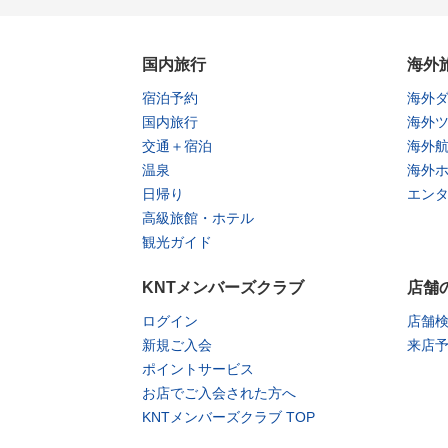
国内旅行
海外
宿泊予約
海外
国内旅行
海外
交通＋宿泊
海外
温泉
海外
日帰り
エン
高級旅館・ホテル
観光ガイド
KNTメンバーズクラブ
店舗
ログイン
店舗
新規ご入会
来店
ポイントサービス
お店でご入会された方へ
KNTメンバーズクラブ TOP