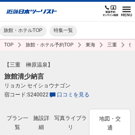
旅館・ホテルTOP
特集一覧
TOP
旅館・ホテル予約TOP
東海
三重
伊
【三重 榊原温泉】
旅館清少納言
リョカン セイショウナゴン
宿コード:S240022
口コミを見る
プラン一
施設詳
写真ライブラ
地図・交
覧
細
リ
通