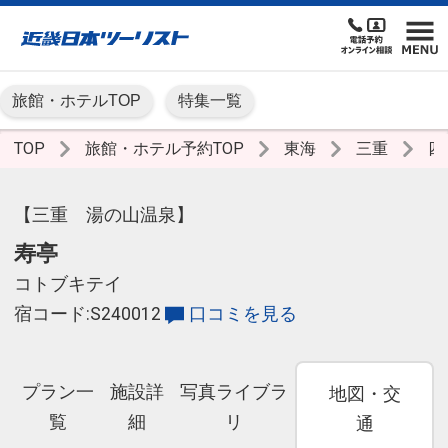
旅館・ホテルTOP
特集一覧
TOP
旅館・ホテル予約TOP
東海
三重
四
【三重 湯の山温泉】
寿亭
コトブキテイ
宿コード:S240012
口コミを見る
プラン一
施設詳
写真ライブラ
地図・交
覧
細
リ
通