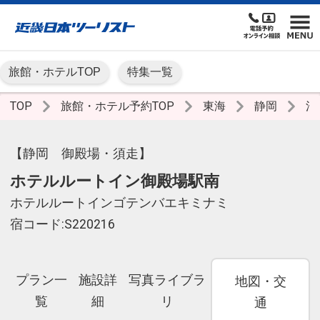
旅館・ホテルTOP
特集一覧
TOP
旅館・ホテル予約TOP
東海
静岡
沼
【静岡 御殿場・須走】
ホテルルートイン御殿場駅南
ホテルルートインゴテンバエキミナミ
宿コード:S220216
プラン一
施設詳
写真ライブラ
地図・交
覧
細
リ
通