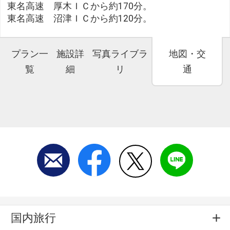
東名高速 厚木ＩＣから約170分。
東名高速 沼津ＩＣから約120分。
プラン一
施設詳
写真ライブラ
地図・交
覧
細
リ
通
国内旅行