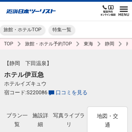
旅館・ホテルTOP
特集一覧
TOP
旅館・ホテル予約TOP
東海
静岡
南
【静岡 下田温泉】
ホテル伊豆急
ホテルイズキュウ
宿コード:S220086
口コミを見る
プラン一
施設詳
写真ライブラ
地図・交
覧
細
リ
通