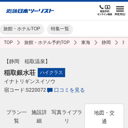
旅館・ホテルTOP
特集一覧
TOP
旅館・ホテル予約TOP
東海
静岡
東
【静岡 稲取温泉】
稲取銀水荘
ハイクラス
イナトリギンスイソウ
宿コード:S220072
口コミを見る
プラン一
施設詳
写真ライブラ
地図・交
覧
細
リ
通