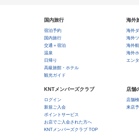
国内旅行
海外
宿泊予約
海外
国内旅行
海外
交通＋宿泊
海外
温泉
海外
日帰り
エン
高級旅館・ホテル
観光ガイド
KNTメンバーズクラブ
店舗
ログイン
店舗
新規ご入会
来店
ポイントサービス
お店でご入会された方へ
KNTメンバーズクラブ TOP