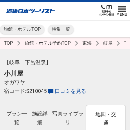
旅館・ホテルTOP
特集一覧
TOP
旅館・ホテル予約TOP
東海
岐阜
下
【岐阜 下呂温泉】
小川屋
オガワヤ
宿コード:S210045
口コミを見る
プラン一
施設詳
写真ライブラ
地図・交
覧
細
リ
通