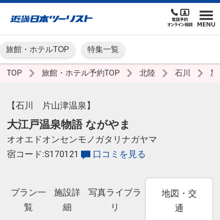
旅館・ホテルTOP
特集一覧
TOP
旅館・ホテル予約TOP
北陸
石川
加
【石川 片山津温泉】
大江戸温泉物語 ながやま
オオエドオンセンモノガタリナガヤマ
宿コード:S170121
口コミを見る
プラン一
施設詳
写真ライブラ
地図・交
覧
細
リ
通