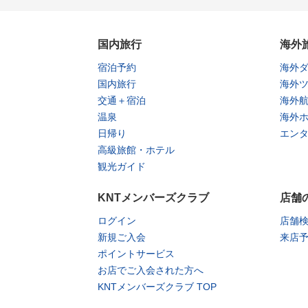
国内旅行
海外
宿泊予約
海外
国内旅行
海外
交通＋宿泊
海外
温泉
海外
日帰り
エン
高級旅館・ホテル
観光ガイド
KNTメンバーズクラブ
店舗
ログイン
店舗
新規ご入会
来店
ポイントサービス
お店でご入会された方へ
KNTメンバーズクラブ TOP