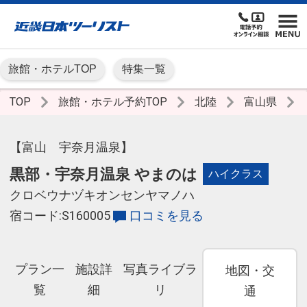
旅館・ホテルTOP
特集一覧
TOP
旅館・ホテル予約TOP
北陸
富山県
【富山 宇奈月温泉】
黒部・宇奈月温泉 やまのは
ハイクラス
クロベウナヅキオンセンヤマノハ
宿コード:S160005
口コミを見る
プラン一
施設詳
写真ライブラ
地図・交
覧
細
リ
通