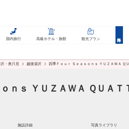
国内旅行
高級ホテル・旅館
観光プラン
湯沢・奥只見
越後湯沢
四季Ｆｏｕｒ Ｓｅａｓｏｎｓ ＹＵＺＡＷＡ Ｑ
ｏｎｓ ＹＵＺＡＷＡ ＱＵＡＴ
施設詳細
写真ライブラリ