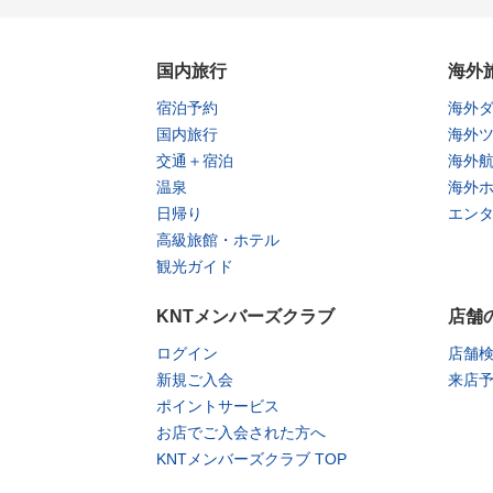
国内旅行
海外
宿泊予約
海外
国内旅行
海外
交通＋宿泊
海外
温泉
海外
日帰り
エン
高級旅館・ホテル
観光ガイド
KNTメンバーズクラブ
店舗
ログイン
店舗
新規ご入会
来店
ポイントサービス
お店でご入会された方へ
KNTメンバーズクラブ TOP