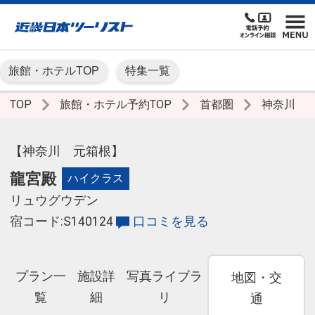
旅館・ホテルTOP
特集一覧
TOP
旅館・ホテル予約TOP
首都圏
神奈川
【神奈川 元箱根】
龍宮殿
ハイクラス
リュウグウデン
宿コード:S140124
口コミを見る
プラン一
施設詳
写真ライブラ
地図・交
覧
細
リ
通