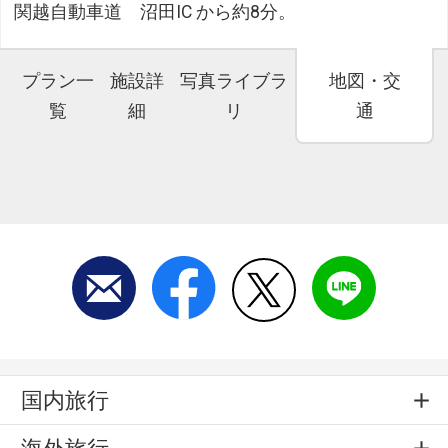
関越自動車道 沼田IC から約8分。
プラン一
施設詳
写真ライブラ
地図・交
覧
細
リ
通
国内旅行