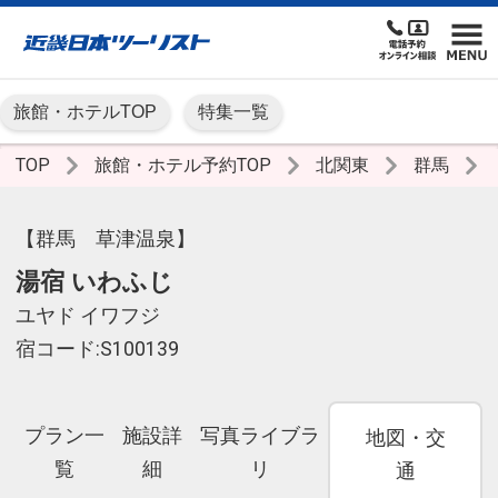
旅館・ホテルTOP
特集一覧
TOP
旅館・ホテル予約TOP
北関東
群馬
【群馬 草津温泉】
湯宿 いわふじ
ユヤド イワフジ
宿コード:S100139
プラン一
施設詳
写真ライブラ
地図・交
覧
細
リ
通