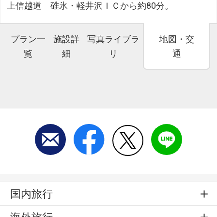
上信越道 碓氷・軽井沢ＩＣから約80分。
プラン一
施設詳
写真ライブラ
地図・交
覧
細
リ
通
国内旅行