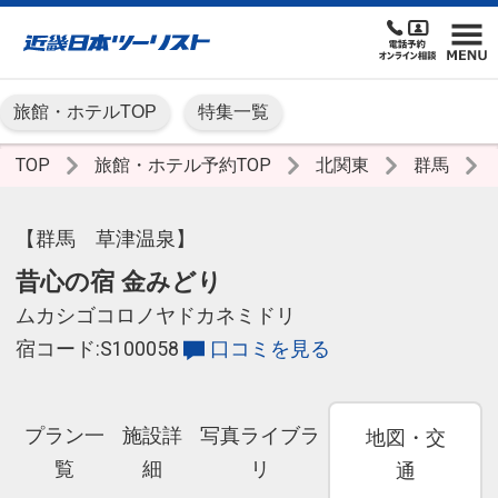
旅館・ホテルTOP
特集一覧
TOP
旅館・ホテル予約TOP
北関東
群馬
【群馬 草津温泉】
昔心の宿 金みどり
ムカシゴコロノヤドカネミドリ
宿コード:S100058
口コミを見る
プラン一
施設詳
写真ライブラ
地図・交
覧
細
リ
通