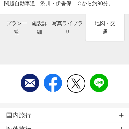
関越自動車道 渋川・伊香保ＩＣから約90分。
プラン一
施設詳
写真ライブラ
地図・交
覧
細
リ
通
国内旅行