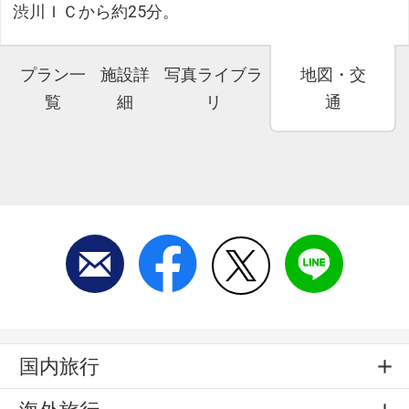
渋川ＩＣから約25分。
プラン一
施設詳
写真ライブラ
地図・交
覧
細
リ
通
国内旅行