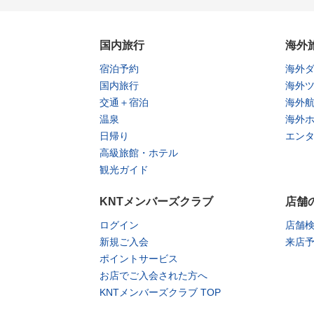
国内旅行
海外
宿泊予約
海外
国内旅行
海外
交通＋宿泊
海外
温泉
海外
日帰り
エン
高級旅館・ホテル
観光ガイド
KNTメンバーズクラブ
店舗
ログイン
店舗
新規ご入会
来店
ポイントサービス
お店でご入会された方へ
KNTメンバーズクラブ TOP