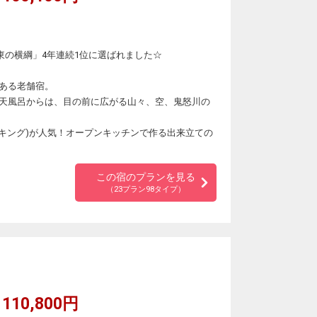
東の横綱」4年連続1位に選ばれました☆
ある老舗宿。
天風呂からは、目の前に広がる山々、空、鬼怒川の
イキング)が人気！オープンキッチンで作る出来立ての
この宿のプランを見る
（23プラン98タイプ）
110,800円