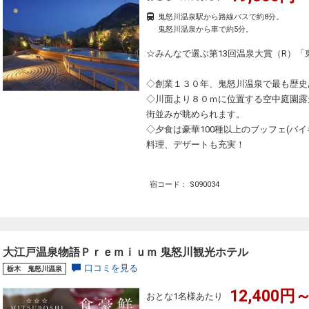
鬼怒川温泉駅から路線バスで約8分。
鬼怒川温泉から車で約5分。
☆みんなで選ぶ第13回温泉大賞（R）「
◇創業１３０年、鬼怒川温泉で最も歴史
◇川面より８０ｍに位置する空中庭園露
街並みが眺められます。
◇夕食は豪華100種以上のブッフェ(バ
料理、デザートも充実！
宿コード： S090034
大江戸温泉物語Ｐｒｅｍｉｕｍ 鬼怒川観光ホテル
口コミを見る
栃木 鬼怒川温泉
12,400円～
おとな1名様あたり