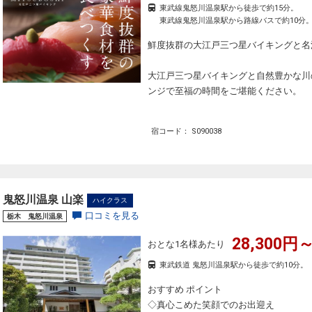
東武線鬼怒川温泉駅から徒歩で約15分。
東武線鬼怒川温泉駅から路線バスで約10分
鮮度抜群の大江戸三つ星バイキングと名
大江戸三つ星バイキングと自然豊かな川
ンジで至福の時間をご堪能ください。
宿コード： S090038
鬼怒川温泉 山楽
ハイクラス
口コミを見る
栃木 鬼怒川温泉
28,300円～
おとな1名様あたり
東武鉄道 鬼怒川温泉駅から徒歩で約10分。
おすすめ ポイント
◇真心こめた笑顔でのお出迎え