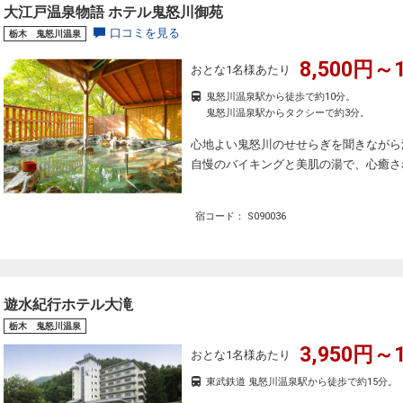
大江戸温泉物語 ホテル鬼怒川御苑
口コミを見る
栃木 鬼怒川温泉
8,500円～1
おとな1名様あたり
鬼怒川温泉駅から徒歩で約10分。
鬼怒川温泉駅からタクシーで約3分。
心地よい鬼怒川のせせらぎを聞きながら
自慢のバイキングと美肌の湯で、心癒さ
宿コード： S090036
遊水紀行ホテル大滝
栃木 鬼怒川温泉
3,950円～1
おとな1名様あたり
東武鉄道 鬼怒川温泉駅から徒歩で約15分。