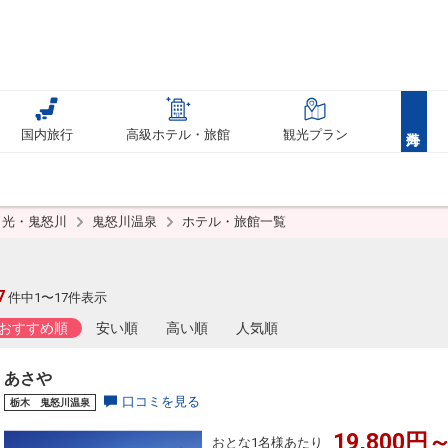
国内旅行
高級ホテル・旅館
観光プラン
日光・鬼怒川
鬼怒川温泉
ホテル・旅館一覧
7
件中1〜17件表示
おすすめ順
安い順
高い順
人気順
あさや
口コミを見る
栃木 鬼怒川温泉
19,800円～
おとな1名様あたり