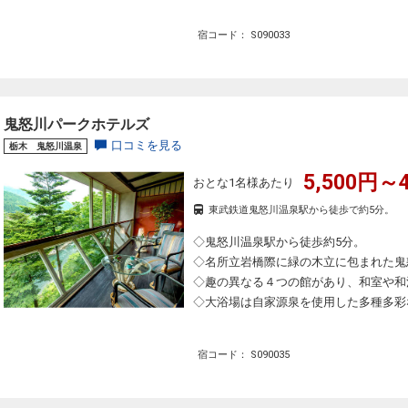
宿コード： S090033
鬼怒川パークホテルズ
口コミを見る
栃木 鬼怒川温泉
5,500円～4
おとな1名様あたり
東武鉄道鬼怒川温泉駅から徒歩で約5分。
◇鬼怒川温泉駅から徒歩約5分。
◇名所立岩橋際に緑の木立に包まれた鬼
◇趣の異なる４つの館があり、和室や和
◇大浴場は自家源泉を使用した多種多彩
宿コード： S090035