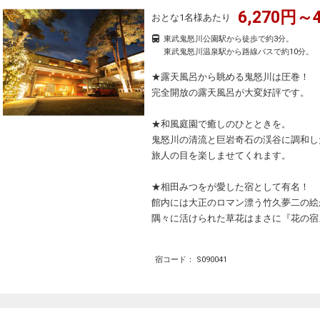
6,270円～4
おとな1名様あたり
東武鬼怒川公園駅から徒歩で約3分。
東武鬼怒川温泉駅から路線バスで約10分。
★露天風呂から眺める鬼怒川は圧巻！
完全開放の露天風呂が大変好評です。
★和風庭園で癒しのひとときを。
鬼怒川の清流と巨岩奇石の渓谷に調和し
旅人の目を楽しませてくれます。
★相田みつをが愛した宿として有名！
館内には大正のロマン漂う竹久夢二の絵
隅々に活けられた草花はまさに『花の宿
宿コード： S090041