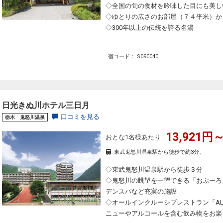
◇全国の旬の食材を吟味した目にも美し
◇ゆとりの広さのお部屋（７４平米）か
◇300年以上の伝統を誇る名湯
宿コード： S090040
日光きぬ川ホテル三日月
口コミを見る
栃木 鬼怒川温泉
13,921円～
おとな1名様あたり
東武鬼怒川温泉駅から徒歩で約3分。
◇東武鬼怒川温泉駅から徒歩３分
◇鬼怒川の眺望を一望できる「おぷーろ
デンスパなど充実の施設
◇オールインクルーシブレストラン「ALL 
ニューやアルコールを含む飲み物をお楽