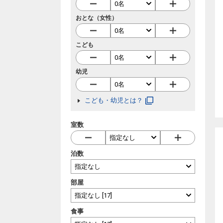
おとな（女性）
こども
幼児
こども・幼児とは？
室数
泊数
部屋
食事