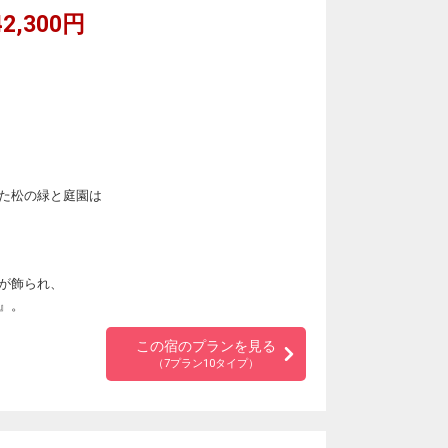
2,300円
た松の緑と庭園は
が飾られ、
』。
この宿のプランを見る
（7プラン10タイプ）