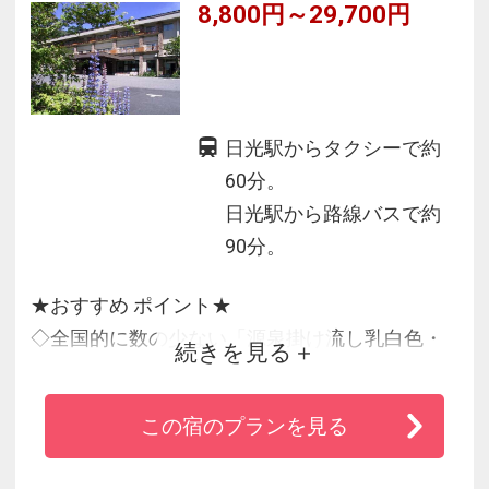
8,800円～29,700円
日光駅からタクシーで約
60分。
日光駅から路線バスで約
90分。
★おすすめ ポイント★
◇全国的に数の少ない「源泉掛け流し乳白色・
続きを見る
硫黄温泉」
◇日光ならではの地の食材を活かしたオリジナ
この宿のプランを見る
ル会席料理
◇日光の一番奥にあり、中禅寺湖、戦場ヶ原、