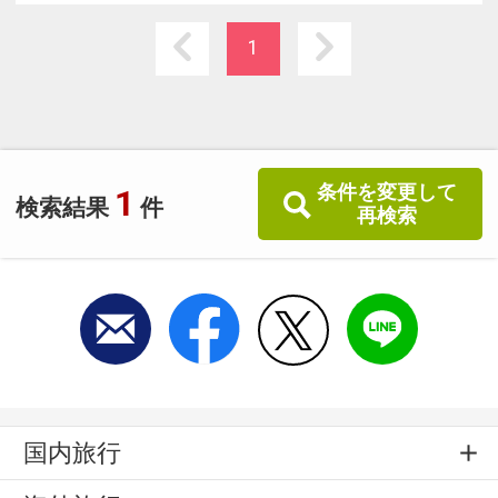
湯の湖と素晴しい自然に囲まれ、
心なごむ新緑爽やかな高原の夏、錦織なす紅
1
葉、粉雪のスキー場、と四季それぞれ見事です
条件を変更して
1
検索結果
件
再検索
国内旅行