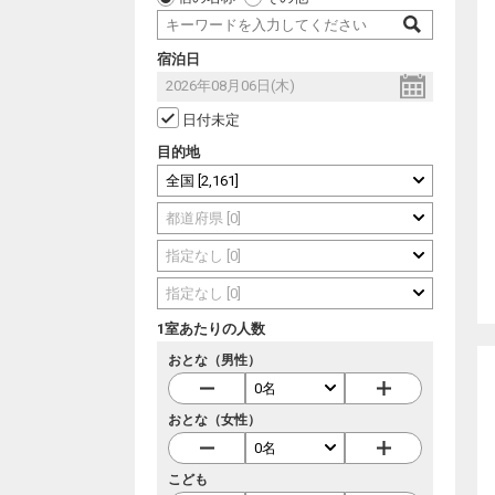
宿泊日
日付未定
目的地
1室あたりの人数
おとな（男性）
おとな（女性）
こども