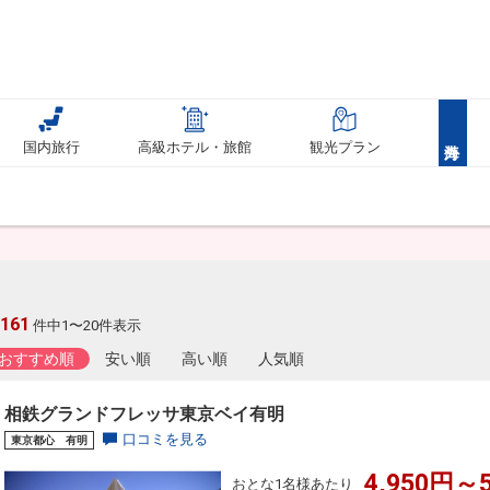
国内旅行
高級ホテル・旅館
観光プラン
,161
件中1〜20件表示
おすすめ順
安い順
高い順
人気順
相鉄グランドフレッサ東京ベイ有明
口コミを見る
東京都心 有明
4,950円～5
おとな1名様あたり