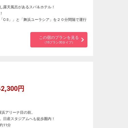
し露天風呂があるスパ＆ホテル！
！
「C-3」」と「舞浜ユーラシア」を２０分間隔で運行
この宿のプランを見る
（15プラン30タイプ）
2,300円
横浜アリーナ目の前。
。日産スタジアムへも徒歩圏内！
約11分