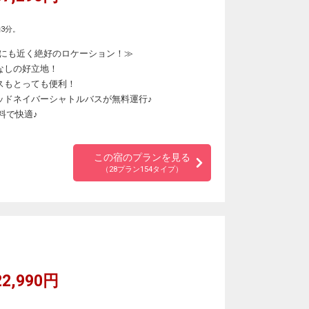
3分。
にも近く絶好のロケーション！≫
なしの好立地！
スもとっても便利！
ッドネイバーシャトルバスが無料運行♪
料で快適♪
♪
この宿のプランを見る
（28プラン154タイプ）
2,990円