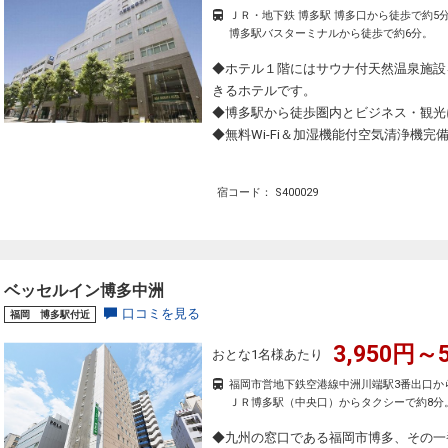
ＪＲ・地下鉄 博多駅 博多口から徒歩で約5
博多駅バスターミナルから徒歩で約6分。
◆ホテル１階にはサウナ付天然温泉施設
きるホテルです。
◆博多駅から徒歩圏内とビジネス・観光
◆無料Wi-Fi＆加湿機能付空気清浄機
宿コード： S400029
ベッセルイン博多中洲
口コミを見る
福岡 博多駅付近
3,950円～5
おとな1名様あたり
福岡市営地下鉄空港線中洲川端駅3番出口か
ＪＲ博多駅（中央口）からタクシーで約8分
◆九州の窓口である福岡市博多、その一