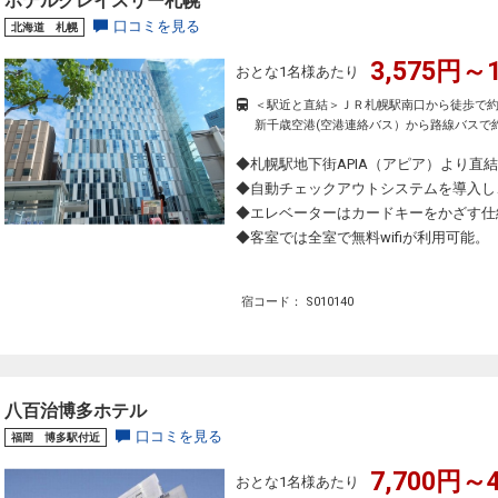
ホテルグレイスリー札幌
口コミを見る
北海道 札幌
3,575円～1
おとな1名様あたり
＜駅近と直結＞ＪＲ札幌駅南口から徒歩で約
新千歳空港(空港連絡バス）から路線バスで約
◆札幌駅地下街APIA（アピア）より直
◆自動チェックアウトシステムを導入し
◆エレベーターはカードキーをかざす仕
◆客室では全室で無料wifiが利用可能。
宿コード： S010140
八百治博多ホテル
口コミを見る
福岡 博多駅付近
7,700円～4
おとな1名様あたり