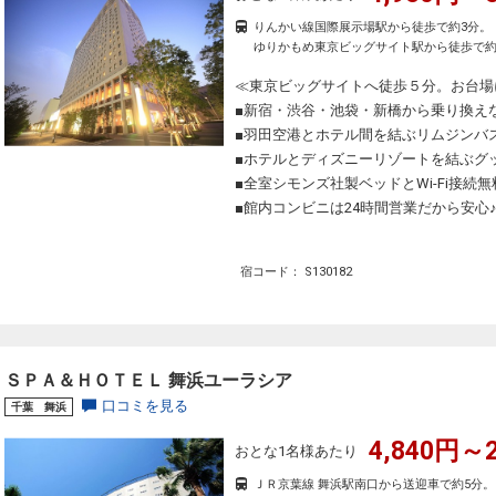
りんかい線国際展示場駅から徒歩で約3分。
ゆりかもめ東京ビッグサイト駅から徒歩で約
≪東京ビッグサイトへ徒歩５分。お台場
■新宿・渋谷・池袋・新橋から乗り換え
■羽田空港とホテル間を結ぶリムジンバ
■ホテルとディズニーリゾートを結ぶグ
■全室シモンズ社製ベッドとWi-Fi接続無
■館内コンビニは24時間営業だから安心
宿コード： S130182
ＳＰＡ＆ＨＯＴＥＬ 舞浜ユーラシア
口コミを見る
千葉 舞浜
4,840円～2
おとな1名様あたり
ＪＲ京葉線 舞浜駅南口から送迎車で約5分。