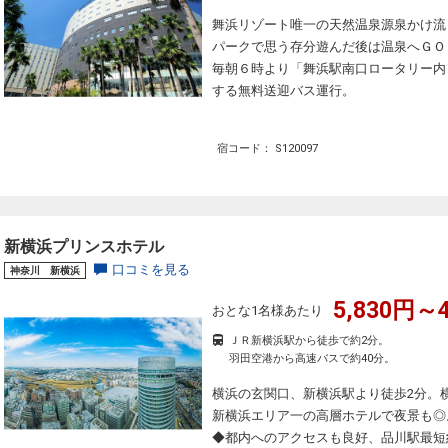
舞浜リゾート唯一の天然温泉源泉かけ流
パークで思う存分遊んだ後は温泉へＧＯ
毎朝６時より「舞浜駅南口ロータリー内
する無料送迎バス運行。
宿コード： S120097
新横浜プリンスホテル
口コミを見る
神奈川 新横浜
5,830円～4
おとな1名様あたり
ＪＲ新横浜駅から徒歩で約2分。
羽田空港から高速バスで約40分。
横浜の玄関口、新横浜駅より徒歩2分。
新横浜エリア一の高層ホテルで夜景も◎
◆都内へのアクセスも良好、品川駅最短