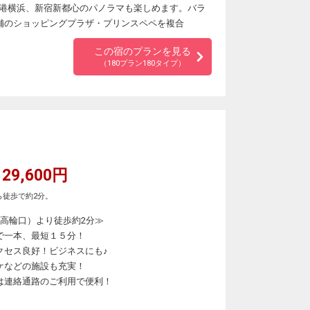
港横浜、新宿新都心のパノラマも楽しめます。バラ
店舗のショッピングプラザ・プリンスペペを複合
この宿のプランを見る
（180プラン180タイプ）
29,600円
ら徒歩で約2分。
（高輪口）より徒歩約2分≫
で一本、最短１５分！
クセス良好！ビジネスにも♪
ケなどの施設も充実！
は連絡通路のご利用で便利！