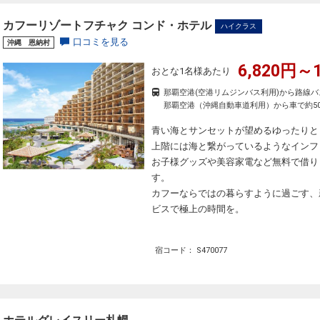
カフーリゾートフチャク コンド・ホテル
ハイクラス
口コミを見る
沖縄 恩納村
6,820円～1
おとな1名様あたり
那覇空港(空港リムジンバス利用)から路線バ
那覇空港（沖縄自動車道利用）から車で約5
青い海とサンセットが望めるゆったりと
上階には海と繋がっているようなインフ
お子様グッズや美容家電など無料で借り
す。
カフーならではの暮らすように過ごす、
ビスで極上の時間を。
宿コード： S470077