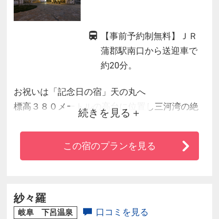
【事前予約制無料】ＪＲ
蒲郡駅南口から送迎車で
約20分。
お祝いは「記念日の宿」天の丸へ
標高３８０メートルの高台に位置し三河湾の絶
続きを見る
景夜景に感動いただけます。
旬の食材を活かした彩り豊かな会席膳を夜景と
この宿のプランを見る
ともに
館内に鏤められた星と書のコラボレートしたオ
リジナルアートを展示。
紗々羅
口コミを見る
岐阜 下呂温泉