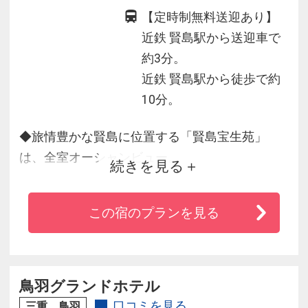
【定時制無料送迎あり】
近鉄 賢島駅から送迎車で
約3分。
近鉄 賢島駅から徒歩で約
10分。
◆旅情豊かな賢島に位置する「賢島宝生苑」
は、全室オーシャンビュー。
続きを見る
英虞湾の素晴らしい眺めをお楽しみください。
◆とろりとした泉質は保温効果が高く、美肌効
この宿のプランを見る
果も期待できる良質な湯が女性に人気。
◆海に映る朝景・夕景が美しい絶景の庭園露天
風呂が自慢。
◆滝の流れる屋内アトリウム和風庭園やボーリ
鳥羽グランドホテル
ング場、カラオケバーなど楽しめる
口コミを見る
三重 鳥羽