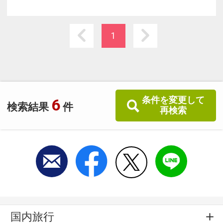
◆岩盤浴やエステルームがある「ささらスパ」
で極上の癒しのひとときを
◆趣が異なった12タイプの露天風呂付客室
1
◆夕食は飛騨牛と旬の素材を用いた和風会席料
理をお部屋又は個室でご用意
条件を変更して
6
検索結果
件
再検索
国内旅行