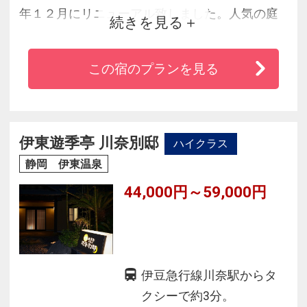
年１２月にリニューアル致しました。人気の庭
続きを見る
園付露天風呂客室の増室、大浴場には里山風景
を取り込み、内湯との一体感を培った解放感豊
この宿のプランを見る
かな露天風呂が併設されました。提供するお料
理は海の幸、山の幸を吟味してオリジナリティ
あふれる料理に仕立てます。四季折々の彩りが
ある里山で思い思いの里山時間をお過ごし下さ
伊東遊季亭 川奈別邸
ハイクラス
い。
静岡 伊東温泉
44,000円～59,000円
伊豆急行線川奈駅からタ
クシーで約3分。