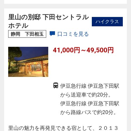
◆伊勢海老や鮑、松阪牛など、お食事でも人気
のホテルです。
里山の別邸 下田セントラル
ハイクラス
ホテル
口コミを見る
静岡 下田相玉
41,000円～49,500円
伊豆急行線 伊豆急下田駅
から送迎車で約20分。
伊豆急行線 伊豆急下田駅
から路線バスで約20分。
里山の魅力を再発見できる宿として、２０１３