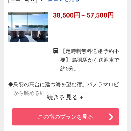
館内施設も充実。
38,500円～57,500円
【定時制無料送迎 予約不
要】 鳥羽駅から送迎車で
約5分。
◆鳥羽の高台に建つ海を望む宿。パノラマロビ
ーから眺める絶景をご堪能下さい。
続きを見る
◆賢島へ約60分・伊勢神宮へは約25分・鳥羽水
族館へは約5分と伊勢志摩の観光に便利
この宿のプランを見る
◆壮大な鳥羽湾を臨む露天風呂。朝焼けにはと
っておきの景色がご覧いただけます。