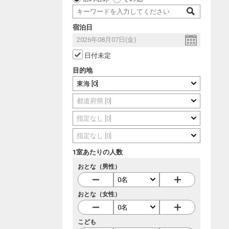
宿泊日
日付未定
目的地
1室あたりの人数
おとな（男性）
おとな（女性）
こども