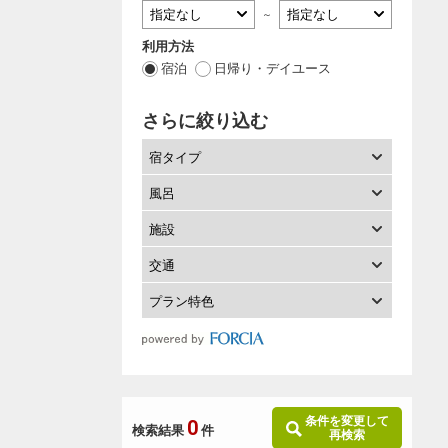
～
利用方法
宿泊
日帰り・デイユース
さらに絞り込む
宿タイプ
風呂
施設
交通
プラン特色
条件を変更して
0
検索結果
件
再検索