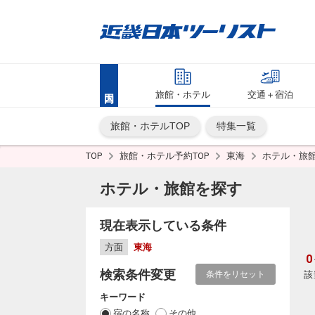
旅館・ホテル
交通＋宿泊
旅館・ホテルTOP
特集一覧
TOP
旅館・ホテル予約TOP
東海
ホテル・旅
ホテル・旅館を探す
現在表示している条件
方面
東海
0
検索条件変更
該
条件をリセット
キーワード
宿の名称
その他