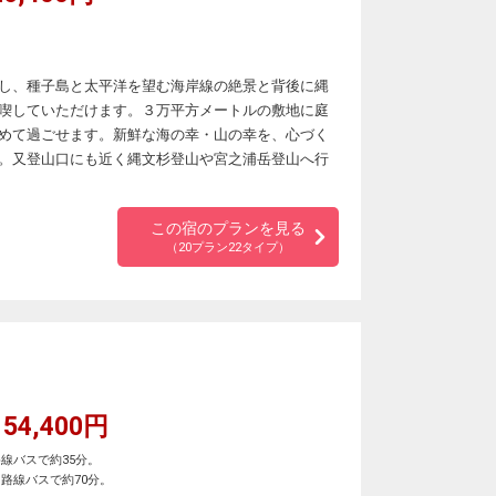
し、種子島と太平洋を望む海岸線の絶景と背後に縄
喫していただけます。３万平方メートルの敷地に庭
めて過ごせます。新鮮な海の幸・山の幸を、心づく
。又登山口にも近く縄文杉登山や宮之浦岳登山へ行
この宿のプランを見る
（20プラン22タイプ）
54,400円
線バスで約35分。
路線バスで約70分。