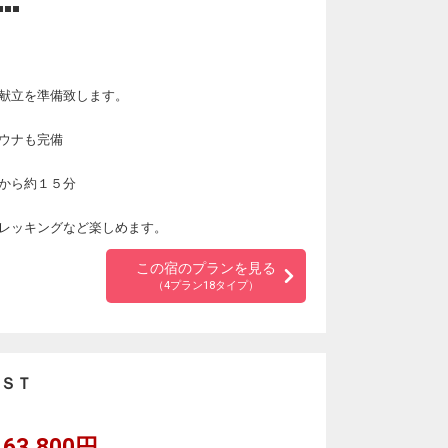
■■
献立を準備致します。
ウナも完備
から約１５分
レッキングなど楽しめます。
この宿のプランを見る
（4プラン18タイプ）
ＥＳＴ
63,800円