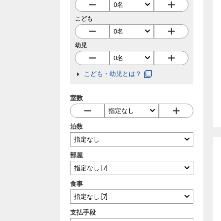
こども
幼児
こども・幼児とは？
室数
泊数
部屋
食事
支払手段