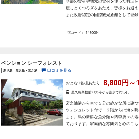
季節の食材や地元の食材を使った料理を
癒しとくつろぎをあたえ、皆様をお迎え
また政府認定の国際観光旅館として登録
宿コード： S460054
ペンション シーフォレスト
口コミを見る
鹿児島 屋久島・宮之浦
8,800円～1
おとな1名様あたり
屋久島高校前バス停から徒歩で約3分。
宮之浦港から車で５分の静かな所に建つ
ウォシュレット付で、２階からは海を眺
ます。島の新鮮な魚介類や四季折々の素
ております。家庭的な雰囲気と心のこも