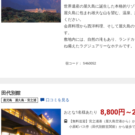
世界遺産の屋久島に誕生した本格的リゾ
屋久島に包まれ雄大な山を望む、温泉、
ください。
会席料理から西洋料理、そして屋久島の
す。
敷地内には、自然の滝もあり、ランドカ
ね備えたラグジュアリーなホテルです。
宿コード： S460052
田代別館
口コミを見る
鹿児島 屋久島・宮之浦
8,800円～2
おとな1名様あたり
【無料送迎】宮之浦港（屋久島空港から）か
小原町バス停（田代別館玄関前）から徒歩で