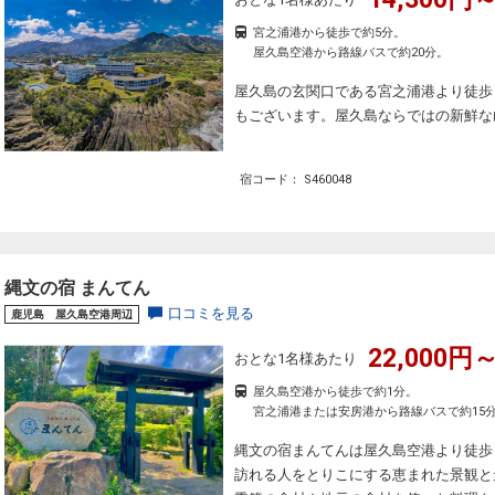
宮之浦港から徒歩で約5分。
屋久島空港から路線バスで約20分。
屋久島の玄関口である宮之浦港より徒歩
もございます。屋久島ならではの新鮮な
宿コード： S460048
縄文の宿 まんてん
口コミを見る
鹿児島 屋久島空港周辺
22,000円～
おとな1名様あたり
屋久島空港から徒歩で約1分。
宮之浦港または安房港から路線バスで約15
縄文の宿まんてんは屋久島空港より徒歩
訪れる人をとりこにする恵まれた景観と