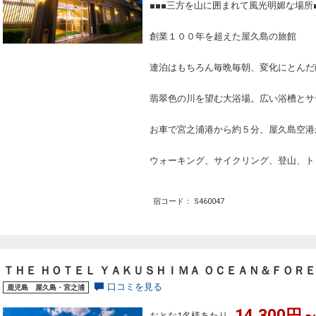
■■■三方を山に囲まれて風光明媚な場所■
創業１００年を超えた屋久島の旅館
連泊はもちろん毎晩毎朝、変化にとんだ
翡翠色の川を望む大浴場。広い浴槽とサ
お車で宮之浦港から約５分、屋久島空港
ウォーキング、サイクリング、登山、ト
宿コード： S460047
ＴＨＥ ＨＯＴＥＬ ＹＡＫＵＳＨＩＭＡ ＯＣＥＡＮ＆ＦＯＲ
口コミを見る
鹿児島 屋久島・宮之浦
14,300円～
おとな1名様あたり