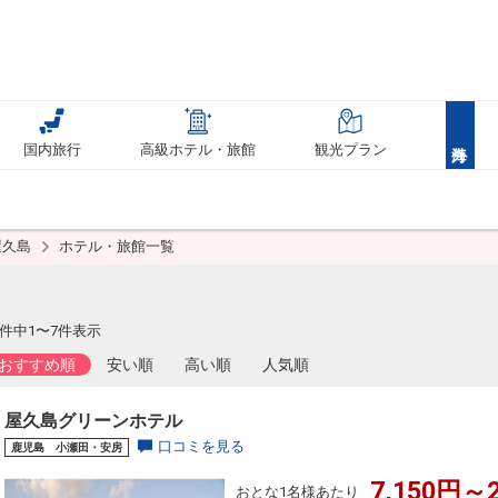
国内旅行
高級ホテル・旅館
観光プラン
屋久島
ホテル・旅館一覧
件中1〜7件表示
おすすめ順
安い順
高い順
人気順
屋久島グリーンホテル
口コミを見る
鹿児島 小瀬田・安房
7,150円～2
おとな1名様あたり