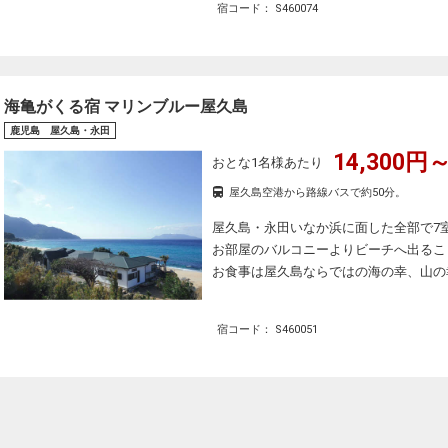
宿コード： S460074
海亀がくる宿 マリンブルー屋久島
鹿児島 屋久島・永田
14,300円～
おとな1名様あたり
屋久島空港から路線バスで約50分。
屋久島・永田いなか浜に面した全部で7
お部屋のバルコニーよりビーチへ出るこ
お食事は屋久島ならではの海の幸、山の
宿コード： S460051