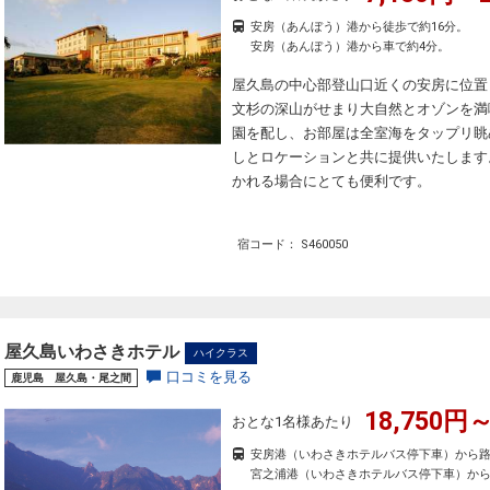
安房（あんぼう）港から徒歩で約16分。
安房（あんぼう）港から車で約4分。
屋久島の中心部登山口近くの安房に位置
文杉の深山がせまり大自然とオゾンを満
園を配し、お部屋は全室海をタップリ眺
しとロケーションと共に提供いたします
かれる場合にとても便利です。
宿コード： S460050
屋久島いわさきホテル
ハイクラス
口コミを見る
鹿児島 屋久島・尾之間
18,750円～
おとな1名様あたり
安房港（いわさきホテルバス停下車）から路
宮之浦港（いわさきホテルバス停下車）から