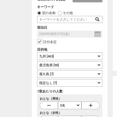
キーワード
宿の名称
その他
宿泊日
日付未定
目的地
1室あたりの人数
おとな（男性）
おとな（女性）