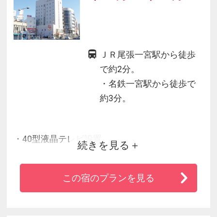
ＪＲ尾張一宮駅から徒歩
で約2分。
・名鉄一宮駅から徒歩で
約3分。
・40型液晶テレビ設置
続きを見る
・VODルームシアター150CH以上(1泊1，000円
で見放題)
この宿のプランを見る
・アパオリジナルベッド「クラウドフィット」
採用
・清潔なデュベ（ふんわりやわらか高級羽毛布