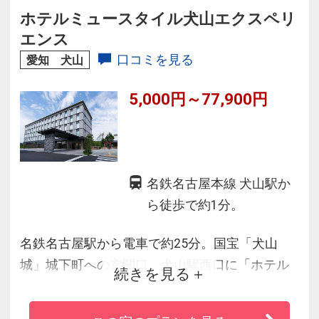
団）を採用
ホテルミュースタイル犬山エクスペリ
・通信速度とセキュリティの面で優れたWi-Fi無
エンス
料接続
口コミを見る
愛知 犬山
・高速インターネット有線LAN無料接続（Wi-Fi
5,000円～77,900円
と同時使用可能）
・温水洗浄便座完備
名鉄名古屋本線 犬山駅か
ら徒歩で約1分。
名鉄名古屋駅から電車で約25分。国宝「犬山
城」城下町への玄関口、犬山駅西口に「ホテル
続きを見る
ミュースタイル犬山エクスペリエンス」は誕生
しました。犬山に泊まるだけじゃない。ホテル