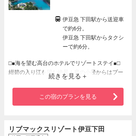
伊豆急 下田駅から送迎車
で約6分。
伊豆急 下田駅からタクシ
ーで約6分。
□■海を望む高台のホテルでリゾートステイ■□
紺碧の入り江を望む絶景！庭の小径からはプー
続きを見る
ル＆白砂のビーチへ！
この宿のプランを見る
◇食事は洋食コースと一緒に和食も楽しめる‘下
田キュイジーヌ’をどうぞ。
◇潮風を感じる温泉露天での湯あみは格別。
◇部屋タイプも各種ご用意。
リブマックスリゾート伊豆下田