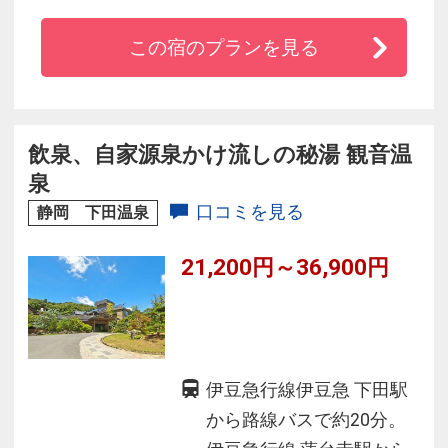
宙に昇っていく湯煙と、時間の流れにあわせて
この宿のプランを見る
表情を変える絶景
美しさに息をのむ瞬間が幾度となく訪れます。
海を見おろす高台に建ち、ロビーで海を眺めて
飲泉、自家源泉かけ流しの秘湯 観音温
過ごすのもおすすめ+＋
泉
口コミを見る
静岡 下田温泉
21,200円～36,900円
伊豆急行線伊豆急 下田駅
から路線バスで約20分。