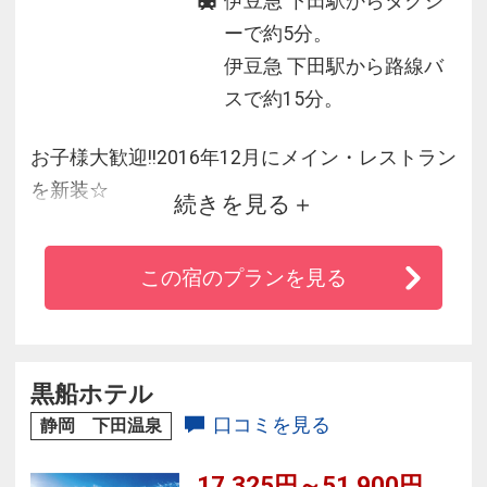
伊豆急 下田駅からタクシ
ーで約5分。
伊豆急 下田駅から路線バ
スで約15分。
お子様大歓迎!!2016年12月にメイン・レストラン
を新装☆
続きを見る
ご来館いただける全ての世代のお客様に楽しん
でいただき
この宿のプランを見る
思い出をお持ち帰りいただきたいという想いで
食材選びから、
創意工夫をこらしお食事を当館の最大の魅力に
感じていただくべく努めています。
黒船ホテル
リピーター様も多くいらっしゃいます。ぜひ一
口コミを見る
静岡 下田温泉
度おでかけください。
17,325円～51,900円
◎館内全客室でWi-Fiが無料