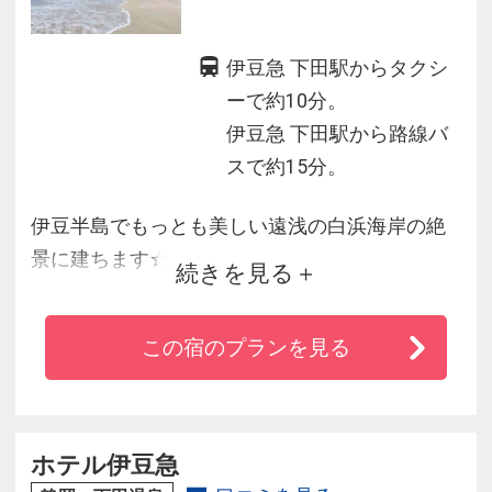
伊豆急 下田駅からタクシ
ーで約10分。
伊豆急 下田駅から路線バ
スで約15分。
伊豆半島でもっとも美しい遠浅の白浜海岸の絶
景に建ちます☆
続きを見る
全室と温泉大浴場が海に面しコバルトブルーの
太平洋やそこに浮かぶ
この宿のプランを見る
伊豆七島の一部を一望。リゾートライフをより
思い出深いものにしてくれます+＋
新鮮な魚貝類を豊富にとりいれた和食とフラン
ス料理は他では味わえません！
ホテル伊豆急
どこまでも青い海と空に抱かれて都会生活での