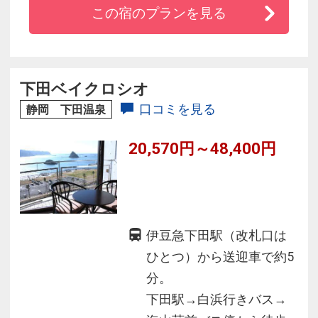
この宿のプランを見る
◆温泉は硫酸塩温泉と単純温泉の２種類をご堪
能いただけます。
◆心ゆくまでくつろぎ波音に耳を傾けながら、
ゆったりとした一時をお過ごしください。
下田ベイクロシオ
口コミを見る
静岡 下田温泉
20,570円～48,400円
伊豆急下田駅（改札口は
ひとつ）から送迎車で約5
分。
下田駅→白浜行きバス→