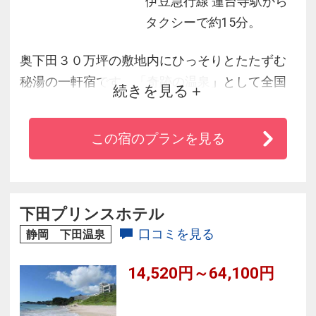
伊豆急行線 蓮台寺駅から
タクシーで約15分。
奥下田３０万坪の敷地内にひっそりとたたずむ
秘湯の一軒宿です。「奇跡の温泉」として全国
続きを見る
にも類をみないｐＨ９．５の強アルカリ単純泉
です。飲んでも体にやさしく、疲れを癒す源泉
この宿のプランを見る
を料理にも使い、山海の幸が満載の会席膳で
す。スポーツには、抜群の環境で、国体、オリ
ンピック級の選手のトレーニングに使用してい
る体育館、武道館、ボクシングといった施設が
下田プリンスホテル
敷地内にあります。
口コミを見る
静岡 下田温泉
14,520円～64,100円