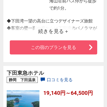
海山荘前バス停から徒歩
で約1分。
◆下田湾一望の高台に立つデザイナーズ旅館
◆客室の壁一面の窓からは下田湾のパノラマが
続きを見る
広がります
◆温泉充実！サウナ・ジャグジー・海展望風
この宿のプランを見る
呂・露天風呂・庭園風呂・うたせ湯
◆当日のご連絡で下田駅送迎いたします♪（１４
時３０分～１８時まで）
下田東急ホテル
口コミを見る
静岡 下田温泉
19,140円～64,500円