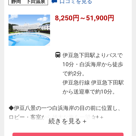
口コミを見る
静岡 下田温泉
ストレスを解消してください。
8,250円～51,900円
伊豆急下田駅よりバスで
10分・白浜海岸から徒歩
で約2分。
伊豆急行線 伊豆急下田駅
から送迎車で約10分。
◆伊豆八景の一つ白浜海岸の目の前に位置し、
ロビー・客室から雄大な海を一望☆+＋
続きを見る
◆美しい自然に恵まれ館内施設も優れた本格的
リゾートホテルです。