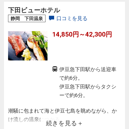
９月末日予定)
下田ビューホテル
◆見晴らしの良い７Ｆ大浴場・露天風呂やサウ
口コミを見る
静岡 下田温泉
ナ・下田湾一望の露天風呂が付いた客室あり！
14,850円～42,300円
伊豆急下田駅から送迎車
で約6分。
伊豆急下田駅からタクシ
ーで約6分。
潮騒に包まれて海と伊豆七島を眺めながら、か
け流しの温泉につかる
続きを見る
お部屋も全室海側♪