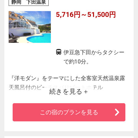
静岡 下田温泉
ご家族・おひとり・ご友人・ご夫婦みなさまを
5,716円～51,500円
お待ちしております。
伊豆急下田からタクシー
で約10分。
『洋モダン』をテーマにした全客室天然温泉露
天風呂付のビーチスパリゾートホテル
続きを見る
2023年7月男女で入れる『ロウリュウサウナ
OPEN』
この宿のプランを見る
【伊豆の海×旬の味覚】がテーマの『伊豆の旬味
覚ビュッフェ』