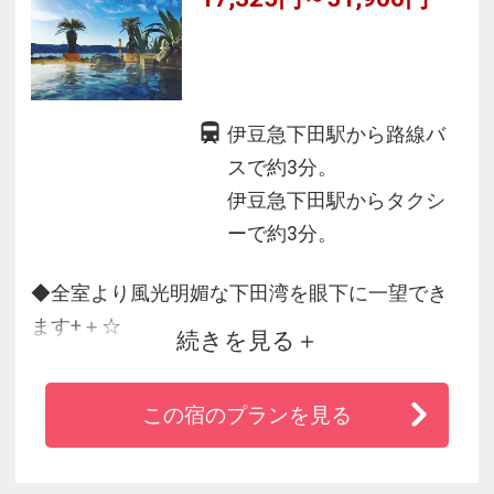
伊豆急下田駅から路線バ
スで約3分。
伊豆急下田駅からタクシ
ーで約3分。
◆全室より風光明媚な下田湾を眼下に一望でき
ます+＋☆
続きを見る
◆伊豆といったら目の前の下田漁港で揚がった
魚介など地場産の新鮮な海の幸！
この宿のプランを見る
◆特にルーム係の心のこもったお食事サービス
は好評をいただいております。
◆屋上に開閉式ドーム型プール完備(５月１日～