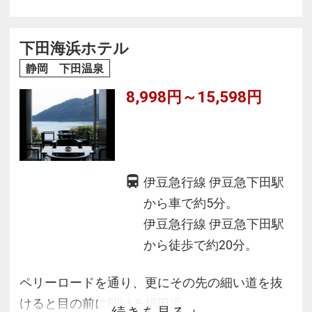
かな気候に恵まれ伊豆でも有数のリゾート。
海水浴、歴史探訪、温泉めぐりと様々な魅力が
あります。
下田海浜ホテル
ホテルの立地は開国の町・下田の散策にも便利
静岡 下田温泉
です☆
8,998円～15,598円
伊豆急行線 伊豆急下田駅
から車で約5分。
伊豆急行線 伊豆急下田駅
から徒歩で約20分。
ペリーロードを通り、更にその先の細い道を抜
けると目の前に開ける鍋田浜